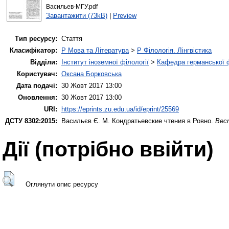
Васильев-МГУ.pdf
Завантажити (73kB)
|
Preview
Тип ресурсу:
Стаття
Класифікатор:
P Мова та Література
>
P Філологія. Лінгвістика
Відділи:
Інститут іноземної філології
>
Кафедра германської фі
Користувач:
Оксана Борковська
Дата подачі:
30 Жовт 2017 13:00
Оновлення:
30 Жовт 2017 13:00
URI:
https://eprints.zu.edu.ua/id/eprint/25569
ДСТУ 8302:2015:
Васильєв Є. М.
Кондратьевские чтения в Ровно.
Вес
Дії ​​(потрібно ввійти)
Оглянути опис ресурсу