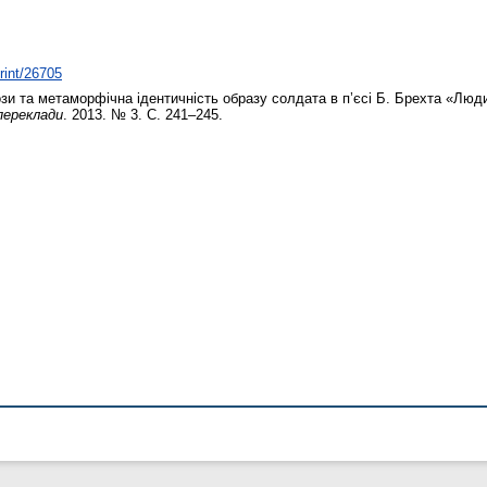
print/26705
 та метаморфічна ідентичність образу солдата в п’єсі Б. Брехта «Люд
 переклади
. 2013. № 3. С. 241–245.