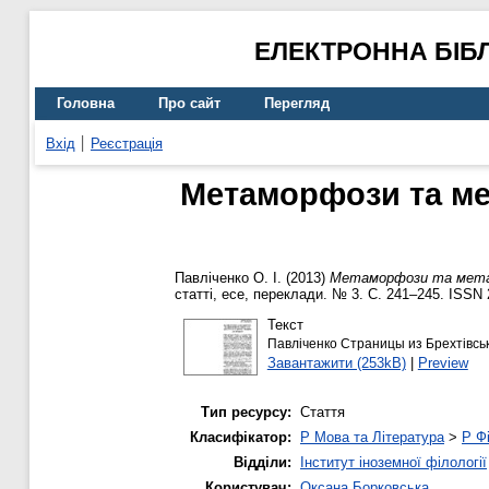
ЕЛЕКТРОННА БІБ
Головна
Про сайт
Перегляд
Вхід
Реєстрація
Метаморфози та мет
Павліченко О. І.
(2013)
Метаморфози та метамо
статті, есе, переклади. № 3. С. 241–245. ISSN 
Текст
Павліченко Страницы из Брехтівськ
Завантажити (253kB)
|
Preview
Тип ресурсу:
Стаття
Класифікатор:
P Мова та Література
>
P Фі
Відділи:
Інститут іноземної філології
Користувач:
Оксана Борковська