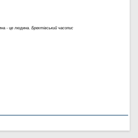
ина - це людина.
Брехтівський часопис