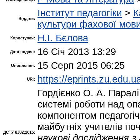
Інститут педагогіки
>
К
Відділи:
культури фахової мов
Н.І. Бєлова
Користувач:
16 Січ 2013 13:29
Дата подачі:
15 Серп 2015 06:25
Оновлення:
https://eprints.zu.edu.u
URI:
Гордієнко О. А.
Паралін
системі роботи над о
компонентом педагогічн
майбутніх учителів поч
ДСТУ 8302:2015:
наукові дослідження 