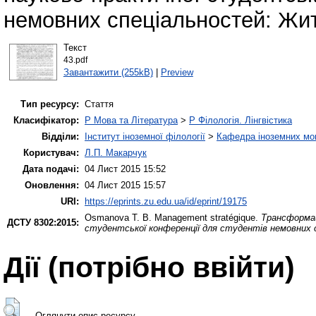
немовних спеціальностей: Жито
Текст
43.pdf
Завантажити (255kB)
|
Preview
Тип ресурсу:
Стаття
Класифікатор:
P Мова та Література
>
P Філологія. Лінгвістика
Відділи:
Інститут іноземної філології
>
Кафедра іноземних мов 
Користувач:
Л.П. Макарчук
Дата подачі:
04 Лист 2015 15:52
Оновлення:
04 Лист 2015 15:57
URI:
https://eprints.zu.edu.ua/id/eprint/19175
Osmanova T. B.
Management stratégique.
Трансформац
ДСТУ 8302:2015:
студентської конференції для студентів немовних 
Дії ​​(потрібно ввійти)
Оглянути опис ресурсу