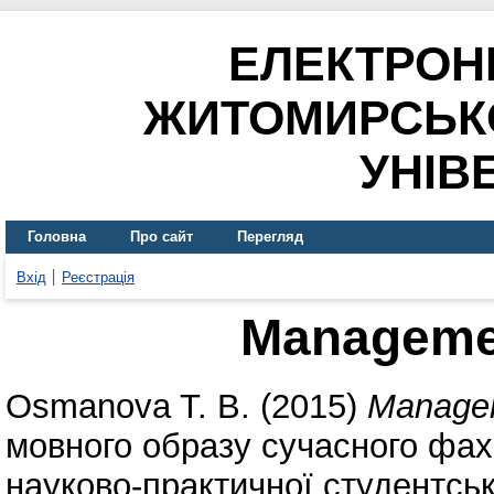
ЕЛЕКТРОН
ЖИТОМИРСЬК
УНІВ
Головна
Про сайт
Перегляд
Вхід
Реєстрація
Managemen
Osmanova T. B.
(2015)
Managem
мовного образу сучасного фах
науково-практичної студентськ