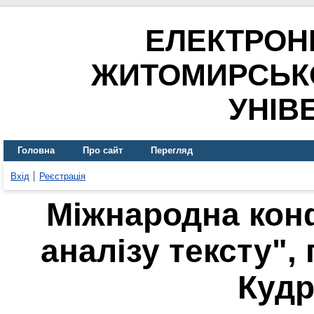
ЕЛЕКТРОН
ЖИТОМИРСЬК
УНІВ
Головна
Про сайт
Перегляд
Вхід
Реєстрація
Міжнародна кон
аналізу тексту",
Куд