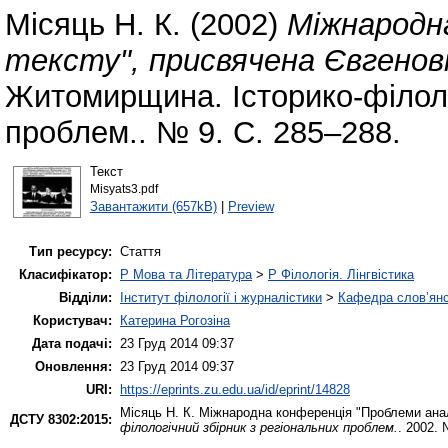
Місяць Н. К.
(2002)
Міжнародна
тексту", присвячена Євгенов
Житомирщина. Історико-філоло
проблем.. № 9. С. 285–288.
Текст
Misyats3.pdf
Завантажити (657kB)
|
Preview
Тип ресурсу:
Стаття
Класифікатор:
P Мова та Література
>
P Філологія. Лінгвістика
Відділи:
Інститут філології і журналістики
>
Кафедра слов’янсь
Користувач:
Катерина Рогозіна
Дата подачі:
23 Груд 2014 09:37
Оновлення:
23 Груд 2014 09:37
URI:
https://eprints.zu.edu.ua/id/eprint/14828
Місяць Н. К.
Міжнародна конференція "Проблеми анал
ДСТУ 8302:2015:
філологічний збірник з регіональних проблем.
. 2002. 