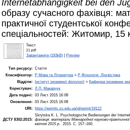
Internetabhängigkeit bei den Ju
образу сучасного фахівця: ма
практичної студентської конфе
спеціальностей: Житомир, 15 к
Текст
21.pdf
Завантажити (193kB)
|
Preview
Тип ресурсу:
Стаття
Класифікатор:
P Мова та Література
>
P Філологія. Лінгвістика
Відділи:
Інститут іноземної філології
>
Кафедра іноземних мов 
Користувач:
Л.П. Макарчук
Дата подачі:
03 Лист 2015 16:08
Оновлення:
03 Лист 2015 16:08
URI:
https://eprints.zu.edu.ua/id/eprint/19122
Skrytska K. L.
Psychologische Bedienungen der Internet
ДСТУ 8302:2015:
фахівця: матеріали Міжнародної науково-практично
квітня 2015 р.
. 2015. С. 157–160.