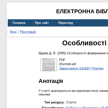
ЕЛЕКТРОННА БІБ
Головна
Про сайт
Перегляд
Вхід
Реєстрація
Особливості
Щерба Д. В.
(2005)
Особливості формування к
PDF
05schdbl.pdf
Завантажити (141kB)
|
Preview
Анотація
У статті аналізуються екстралінгвістичні чин
лексики.
Тип ресурсу:
Стаття
Класифікатор:
P Мова та Література
>
P Фі