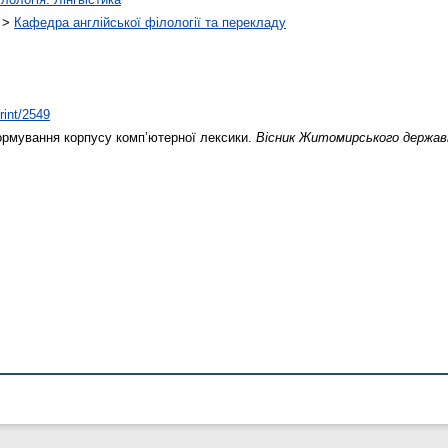
>
Кафедра англійської філології та перекладу
rint/2549
рмування корпусу комп’ютерної лексики.
Вісник Житомирського державн