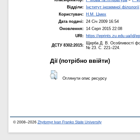
Відділи:
Інститут іноземної філології
Користувач:
Н.М. Цмех
Дата подачі:
24 Січ 2009 16:54
Оновлення:
14 Серп 2015 22:08
URI:
https://eprints.zu.edu.ua/id/ep
Щерба Д. В.
Особливості фо
ДСТУ 8302:2015:
№ 23. С. 221–224.
Дії ​​(потрібно ввійти)
Оглянути опис ресурсу
© 2008–2026
Zhytomyr Ivan Franko State University