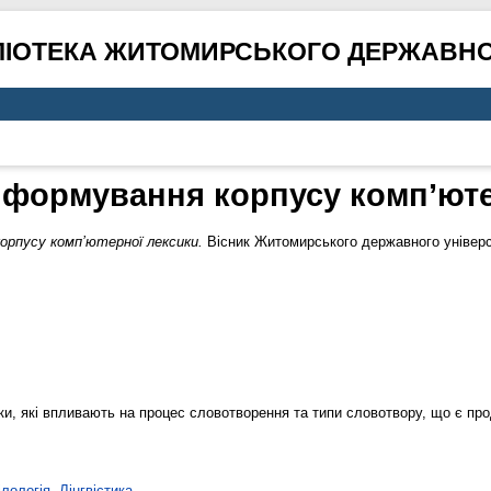
ЛІОТЕКА ЖИТОМИРСЬКОГО ДЕРЖАВНО
 формування корпусу комп’юте
орпусу комп’ютерної лексики.
Вісник Житомирського державного універси
ники, які впливають на процес словотворення та типи словотвору, що є п
лологія. Лінгвістика