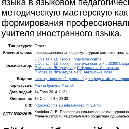
языка в языковом педагогичес
методическую мастерскую как
формирования профессиональ
учителя иностранного языка.
Тип ресурсу:
Стаття
Ключові слова:
профессиональная социокультурная компетентность,
L Освіта
>
LB Теорія і практика освіти
L Освіта
>
LB Теорія і практика освіти
>
LB2300 Вища 
Класифікатор:
P Мова та Література
>
P Філологія. Лінгвістика
P Мова та Література
>
PE Англійська мова
Відділи:
Інститут іноземної філології
>
Кафедра міжкультурної 
Користувач:
Marina Igorivna Masliuk
Дата подачі:
14 Трав 2014 11:21
Оновлення:
15 Серп 2015 09:30
URI:
https://eprints.zu.edu.ua/id/eprint/10746
Калініна Л. В.
Профессиональная социокультурная по
ДСТУ 8302:2015:
Ученые записки национального общества прикладно