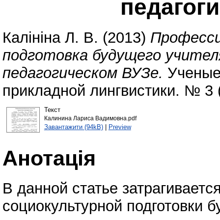
педагог
Калініна Л. В.
(2013)
Професси
подготовка будущего учител
педагогическом ВУЗе.
Ученые 
прикладной лингвистики. № 3 (
Текст
Калинина Лариса Вадимовна.pdf
Завантажити (94kB)
|
Preview
Анотація
В данной статье затрагивает
социокультурной подготовки б