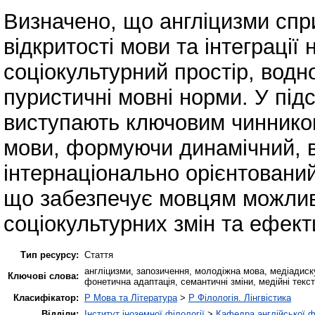
Визначено, що англіцизми спри
відкритості мови та інтеграції
соціокультурний простір, водн
пуристичні мовні норми. У під
виступають ключовим чинником
мови, формуючи динамічний, в
інтернаціонально орієнтований
що забезпечує мовцям можливі
соціокультурних змін та ефект
Тип ресурсу:
Стаття
англіцизми, запозичення, молодіжна мова, медіадиску
Ключові слова:
фонетична адаптація, семантичні зміни, медійні текст
Класифікатор:
P Мова та Література
>
P Філологія. Лінгвістика
Відділи:
Інститут іноземної філології
>
Кафедра англійської ф