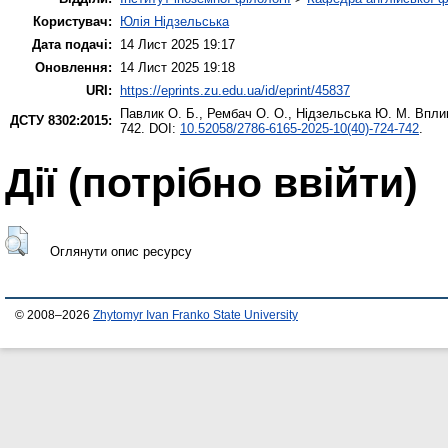
Користувач:
Юлія Нідзельська
Дата подачі:
14 Лист 2025 19:17
Оновлення:
14 Лист 2025 19:18
URI:
https://eprints.zu.edu.ua/id/eprint/45837
Павлик О. Б.
,
Рембач О. О.
,
Нідзельська Ю. М.
Вплив
ДСТУ 8302:2015:
742. DOI:
10.52058/2786-6165-2025-10(40)-724-742
.
Дії ​​(потрібно ввійти)
Оглянути опис ресурсу
© 2008–2026
Zhytomyr Ivan Franko State University