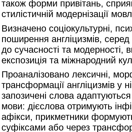
також форми привітань, сприяю
стилістичній модернізації мов
Визначено соціокультурні, псих
поширення англіцизмів, серед
до сучасності та модерності, в
експозиція та міжнародний кул
Проаналізовано лексичні, морф
трансформації англіцизмів у н
запозичені слова адаптуються
мови: дієслова отримують інфін
афікси, прикметники формуютьс
суфіксами або через трансфор