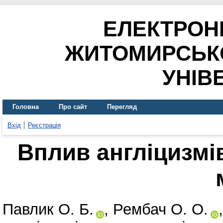
ЕЛЕКТРОН
ЖИТОМИРСЬК
УНІВ
Головна
Про сайт
Перегляд
Вхід
Реєстрація
Вплив англіцизмі
Павлик О. Б.
,
Рембач О. О.