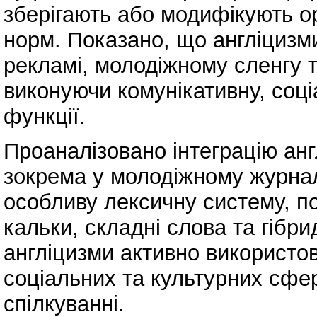
зберігають або модифікують о
норм. Показано, що англіцизм
рекламі, молодіжному сленгу т
виконуючи комунікативну, соці
функції.
Проаналізовано інтеграцію англ
зокрема у молодіжному журнал
особливу лексичну систему, п
кальки, складні слова та гібр
англіцизми активно використов
соціальних та культурних сфе
спілкуванні.