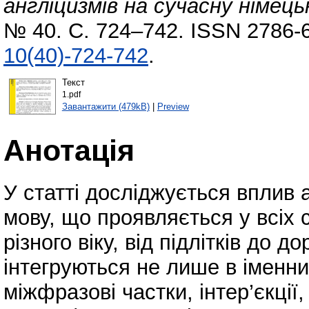
англіцизмів на сучасну німець
№ 40. С. 724–742. ISSN 2786-
10(40)-724-742
.
Текст
1.pdf
Завантажити (479kB)
|
Preview
Анотація
У статті досліджується вплив 
мову, що проявляється у всіх 
різного віку, від підлітків до 
інтегруються не лише в іменни
міжфразові частки, інтер’єкції,