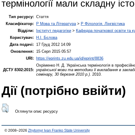
термінології мали складну істо
Тип ресурсу:
Стаття
Класифікатор:
P Мова та Література
>
P Філологія. Лінгвістика
Відділи:
Інститут педагогіки
>
Кафедра початкової освіти та 
Користувач:
Н.І. Бєлова
Дата подачі:
17 Груд 2012 14:09
Оновлення:
15 Серп 2015 05:57
URI:
https://eprints.zu.edu.ua/id/eprint/8836
Охріменко Н. Д.
Українська термінологія в професійн
ДСТУ 8302:2015:
української мови та методики її викладання в закл
семінару, 30 березня 2010 р.)
. 2010.
Дії ​​(потрібно ввійти)
Оглянути опис ресурсу
© 2008–2026
Zhytomyr Ivan Franko State University