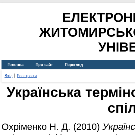
ЕЛЕКТРОН
ЖИТОМИРСЬК
УНІВ
Головна
Про сайт
Перегляд
Вхід
Реєстрація
Українська термін
спі
Охріменко Н. Д.
(2010)
Україн