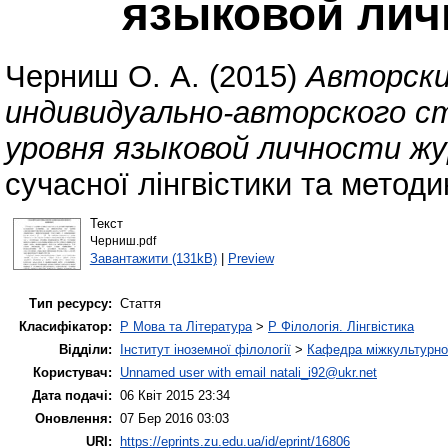
языковой лич
Черниш О. А.
(2015)
Авторски
индивидуально-авторского с
уровня языковой личности ж
сучасної лінгвістики та методи
Текст
Черниш.pdf
Завантажити (131kB)
|
Preview
Тип ресурсу:
Стаття
Класифікатор:
P Мова та Література
>
P Філологія. Лінгвістика
Відділи:
Інститут іноземної філології
>
Кафедра міжкультурної 
Користувач:
Unnamed user with email
natali_i92@ukr.net
Дата подачі:
06 Квіт 2015 23:34
Оновлення:
07 Бер 2016 03:03
URI:
https://eprints.zu.edu.ua/id/eprint/16806