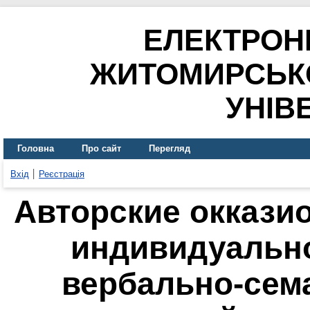
ЕЛЕКТРОН
ЖИТОМИРСЬК
УНІВ
Головна
Про сайт
Перегляд
Вхід
Реєстрація
Авторские оккази
индивидуально
вербально-сем