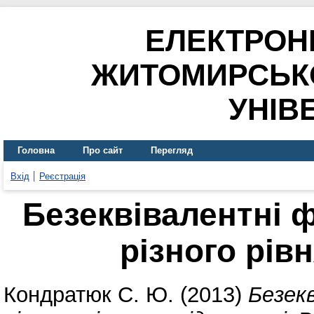
ЕЛЕКТРОН
ЖИТОМИРСЬК
УНІВ
Головна
Про сайт
Перегляд
Вхід
Реєстрація
Безеквівалентні 
різного рів
Кондратюк С. Ю.
(2013)
Безек