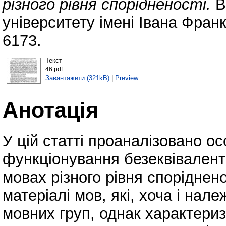
різного рівня спорідненості.
В
університету імені Івана Фран
6173.
Текст
46.pdf
Завантажити (321kB)
|
Preview
Анотація
У цій статті проаналізовано ос
функціонування безеквівалент
мовах різного рівня споріднен
матеріалі мов, які, хоча і нале
мовних груп, однак характери