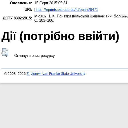
Оновлення:
15 Серп 2015 05:31
URI:
https://eprints.zu.edu.ua/id/eprint/8471
Місяць Н. К.
Початки польської шевченкіани.
Волинь-
ДСТУ 8302:2015:
С. 103–106.
Дії ​​(потрібно ввійти)
Оглянути опис ресурсу
© 2008–2026
Zhytomyr Ivan Franko State University