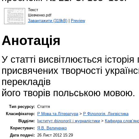
Текст
Шевченко.pdf
Завантажити (319kB)
|
Preview
Анотація
У статті висвітлюється історі
присвячених творчості українс
перекладів
його творів польською мовою.
Тип ресурсу:
Стаття
Класифікатор:
P Мова та Література
>
P Філологія. Лінгвістика
Відділи:
Інститут філології і журналістики
>
Кафедра слов’янсь
Користувач:
Я.В. Величенко
Дата подачі:
26 Лист 2012 15:29