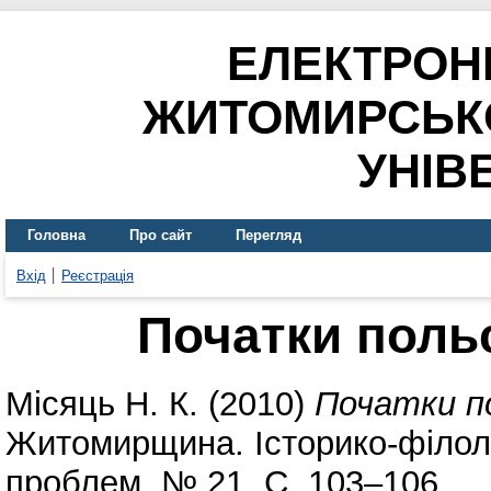
ЕЛЕКТРОН
ЖИТОМИРСЬК
УНІВ
Головна
Про сайт
Перегляд
Вхід
Реєстрація
Початки поль
Місяць Н. К.
(2010)
Початки по
Житомирщина. Історико-філоло
проблем. № 21. С. 103–106.