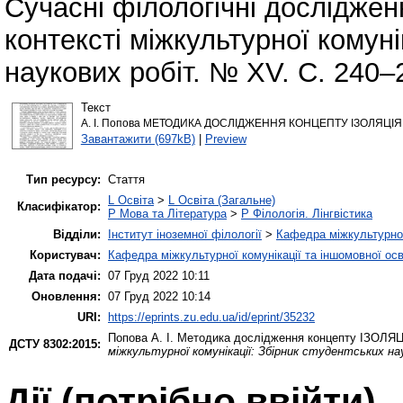
Сучасні філологічні досліджен
контексті міжкультурної комуні
наукових робіт. № XV. С. 240–
Текст
А. І. Попова МЕТОДИКА ДОСЛІДЖЕННЯ КОНЦЕПТУ ІЗОЛЯЦІЯ.
Завантажити (697kB)
|
Preview
Тип ресурсу:
Стаття
L Освіта
>
L Освіта (Загальне)
Класифікатор:
P Мова та Література
>
P Філологія. Лінгвістика
Відділи:
Інститут іноземної філології
>
Кафедра міжкультурної 
Користувач:
Кафедра міжкультурної комунікації та іншомовної осв
Дата подачі:
07 Груд 2022 10:11
Оновлення:
07 Груд 2022 10:14
URI:
https://eprints.zu.edu.ua/id/eprint/35232
Попова А. І.
Методика дослідження концепту ІЗОЛЯ
ДСТУ 8302:2015:
міжкультурної комунікації: Збірник студентських на
Дії ​​(потрібно ввійти)