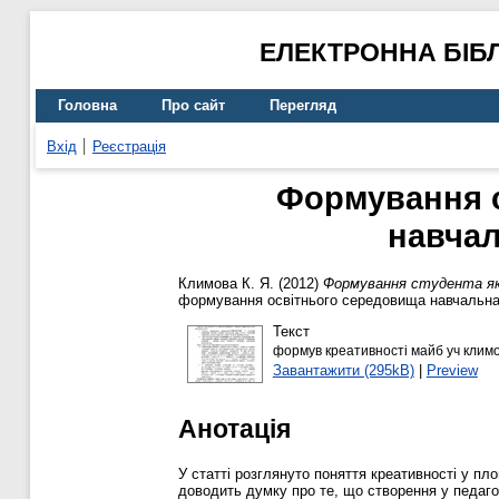
ЕЛЕКТРОННА БІБ
Головна
Про сайт
Перегляд
Вхід
Реєстрація
Формування с
навчал
Климова К. Я.
(2012)
Формування студента як 
формування освітнього середовища навчальна-д
Текст
формув креативності майб уч климо
Завантажити (295kB)
|
Preview
Анотація
У статті розглянуто поняття креативності у п
доводить думку про те, що створення у педаго