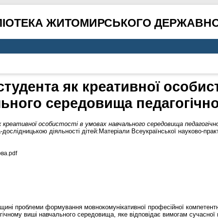
ЛІОТЕКА ЖИТОМИРСЬКОГО ДЕРЖАВНО
тудента як креативної особист
ьного середовища педагогічн
креативної особистості в умовах навчального середовища педагогічн
ослідницькою діяльності дітей:Матеріали Всеукраїнської науково-практи
ва.pdf
лощині проблеми формування мовнокомунікативної професійної компетентн
гічному виші навчального середовища, яке відповідає вимогам сучасної 