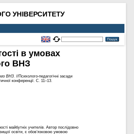
ГО УНІВЕРСИТЕТУ
ості в умовах
ого ВНЗ
ого ВНЗ.
//Психолого-педагогічні засади
чної конференції. С. 11–13.
ості майбутніх учителів. Автор послідовно
вищої освіти, є обов’язковою умовою