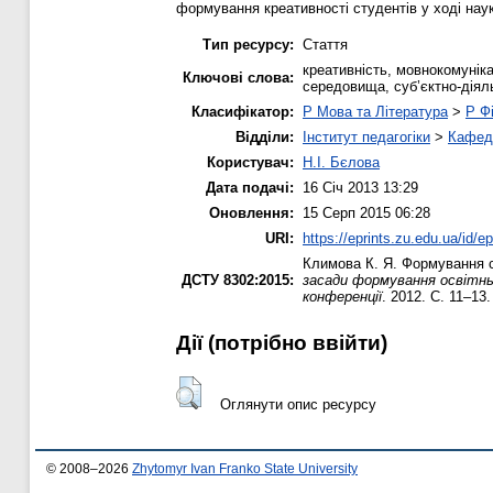
формування креативності студентів у ході наук
Тип ресурсу:
Стаття
креативність, мовнокомунік
Ключові слова:
середовища, суб’єктно-діял
Класифікатор:
P Мова та Література
>
P Фі
Відділи:
Інститут педагогіки
>
Кафедр
Користувач:
Н.І. Бєлова
Дата подачі:
16 Січ 2013 13:29
Оновлення:
15 Серп 2015 06:28
URI:
https://eprints.zu.edu.ua/id/ep
Климова К. Я.
Формування ст
ДСТУ 8302:2015:
засади формування освітнь
конференції
. 2012. С. 11–13.
Дії ​​(потрібно ввійти)
Оглянути опис ресурсу
© 2008–2026
Zhytomyr Ivan Franko State University