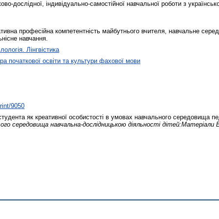
ово-дослідної, індивідуально-самостійної навчальної роботи з українсько
ативна професійна компетентність майбутнього вчителя, навчальне сере
ьнісне навчання.
лологія. Лінгвістика
а початкової освіти та культури фахової мови
rint/9050
удента як креативної особистості в умовах навчального середовища пе
ого середовища навчальна-дослідницькою діяльності дітей:Матеріали В