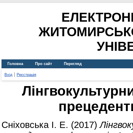
ЕЛЕКТРОН
ЖИТОМИРСЬК
УНІВ
Головна
Про сайт
Перегляд
Вхід
Реєстрація
Лінгвокультурни
прецедент
Сніховська І. Е.
(2017)
Лінгвок