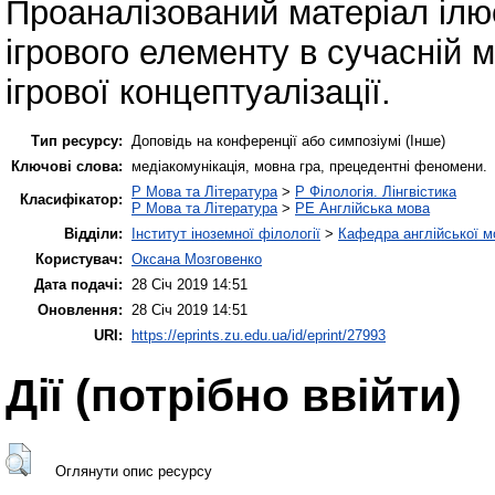
Проаналізований матеріал іл
ігрового елементу в сучасній 
ігрової концептуалізації.
Тип ресурсу:
Доповідь на конференції або симпозіумі (Інше)
Ключові слова:
медіакомунікація, мовна гра, прецедентні феномени.
P Мова та Література
>
P Філологія. Лінгвістика
Класифікатор:
P Мова та Література
>
PE Англійська мова
Відділи:
Інститут іноземної філології
>
Кафедра англійської мо
Користувач:
Оксана Мозговенко
Дата подачі:
28 Січ 2019 14:51
Оновлення:
28 Січ 2019 14:51
URI:
https://eprints.zu.edu.ua/id/eprint/27993
Дії ​​(потрібно ввійти)
Оглянути опис ресурсу