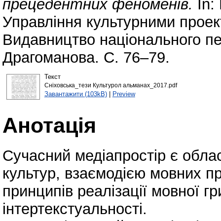
прецедентних феноменів.
In:
Управління культурними проект
Видавництво національного пед
Драгоманова. С. 76–79.
Текст
Сніховська_тези Культурол альманах_2017.pdf
Завантажити (103kB)
|
Preview
Анотація
Сучасний медіапростір є облас
культур, взаємодією мовних пр
принципів реалізації мовної гр
інтертекстуальності.