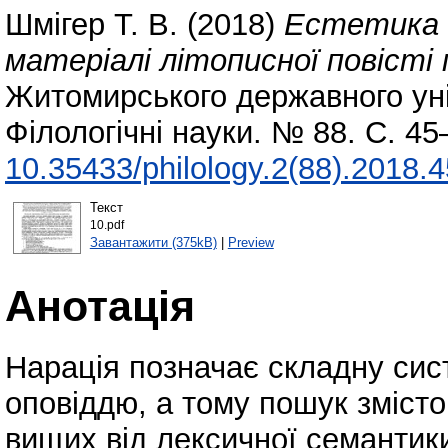
Шмігер Т. В.
(2018)
Естетика п
матеріалі літописної повісті 
Житомирського державного уні
Філологічні науки. № 88. С. 4
10.35433/philology.2(88).2018.
Текст
10.pdf
Завантажити (375kB)
|
Preview
Анотація
Нарація позначає складну сист
оповіддю, а тому пошук змісто
вищих від лексичної семантик