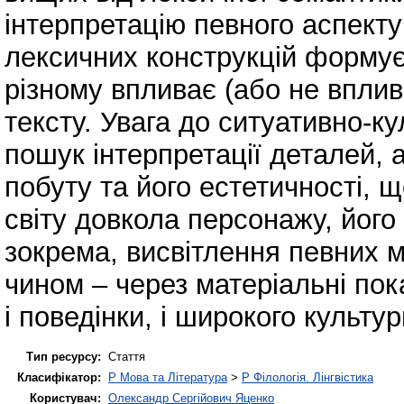
інтерпретацію певного аспекту
лексичних конструкцій формує 
різному впливає (або не вплив
тексту. Увага до ситуативно-к
пошук інтерпретації деталей, 
побуту та його естетичності,
світу довкола персонажу, його
зокрема, висвітлення певних м
чином – через матеріальні пок
і поведінки, і широкого культур
Тип ресурсу:
Стаття
Класифікатор:
P Мова та Література
>
P Філологія. Лінгвістика
Користувач:
Олександр Сергійович Яценко