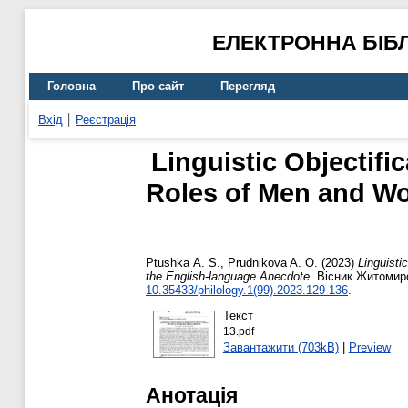
ЕЛЕКТРОННА БІБ
Головна
Про сайт
Перегляд
Вхід
Реєстрація
Linguistic Objectifi
Roles of Men and Wom
Ptushka А. S.
,
Prudnikova A. O.
(2023)
Linguisti
the English-language Anecdote.
Вісник Житомирсь
10.35433/philology.1(99).2023.129-136
.
Текст
13.pdf
Завантажити (703kB)
|
Preview
Анотація