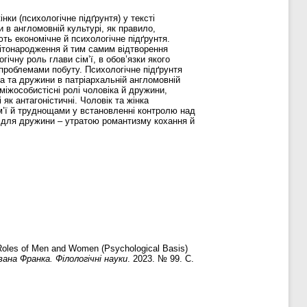
нки (психологічне підґрунтя) у тексті
 в англомовній культурі, як правило,
ть економічне й психологічне підґрунтя.
 дітонародження й тим самим відтворення
ічну роль глави сім’ї, в обов’язки якого
 проблемами побуту. Психологічне підґрунтя
ка та дружини в патріархальній англомовній
іжособистісні ролі чоловіка й дружини,
як антагоністичні. Чоловік та жінка
м’ї й труднощами у встановленні контролю над
 а для дружини – утратою романтизму кохання й
al Roles of Men and Women (Psychological Basis)
ана Франка. Філологічні науки
. 2023. № 99. С.