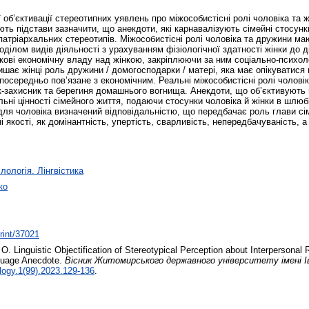
б’єктивації стереотипних уявлень про міжособистісні ролі чоловіка та жі
ть підстави зазначити, що анекдоти, які карнавалізують сімейні стосунки
атріархальних стереотипів. Міжособистісні ролі чоловіка та дружини маю
оділом видів діяльності з урахуванням фізіологічної здатності жінки до
кові економічну владу над жінкою, закріплюючи за ним соціально-психолог
ишає жінці роль дружини / домогосподарки / матері, яка має опікуватися
посередньо пов’язане з економічним. Реальні міжособистісні ролі чолові
к-захисник та берегиня домашнього вогнища. Анекдоти, що об’єктивують м
ні цінності сімейного життя, подаючи стосунки чоловіка й жінки в шлюбі 
ля чоловіка визначений відповідальністю, що передбачає роль глави сі
і якості, як домінантність, упертість, сварливість, непередбачуваність,
лологія. Лінгвістика
ко
print/37021
 O.
Linguistic Objectification of Stereotypical Perception about Interperson
nguage Anecdote.
Вісник Житомирського державного університету імені Ів
logy.1(99).2023.129-136
.