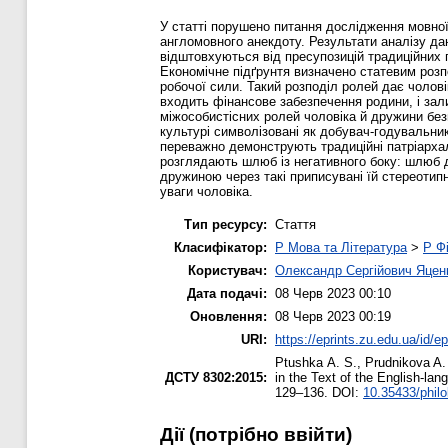
У статті порушено питання дослідження мовної о
англомовного анекдоту. Результати аналізу даю
відштовхуються від пресупозицій традиційних п
Економічне підґрунтя визначено статевим розп
робочої сили. Такий розподіл ролей дає чолові
входить фінансове забезпечення родини, і зал
міжособистісних ролей чоловіка й дружини без
культурі символізовані як добувач-годувальни
переважно демонструють традиційні патріархаль
розглядають шлюб із негативного боку: шлюб д
дружиною через такі приписувані їй стереотипн
уваги чоловіка.
Тип ресурсу:
Стаття
Класифікатор:
P Мова та Література
>
P Фі
Користувач:
Олександр Сергійович Яцен
Дата подачі:
08 Черв 2023 00:10
Оновлення:
08 Черв 2023 00:19
URI:
https://eprints.zu.edu.ua/id/e
Ptushka А. S.
,
Prudnikova A.
ДСТУ 8302:2015:
in the Text of the English-la
129–136. DOI:
10.35433/philo
Дії ​​(потрібно ввійти)