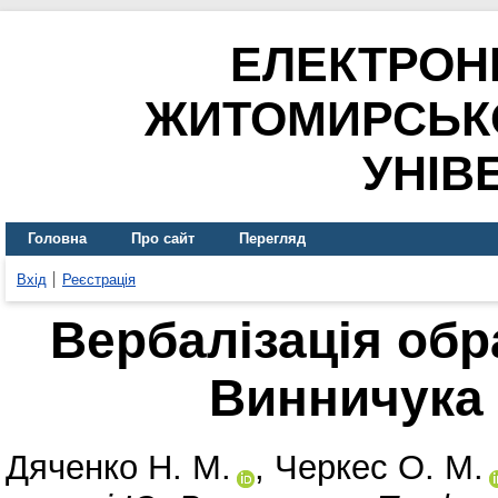
ЕЛЕКТРОН
ЖИТОМИРСЬК
УНІВ
Головна
Про сайт
Перегляд
Вхід
Реєстрація
Вербалізація обр
Винничука 
Дяченко Н. М.
,
Черкес О. М.