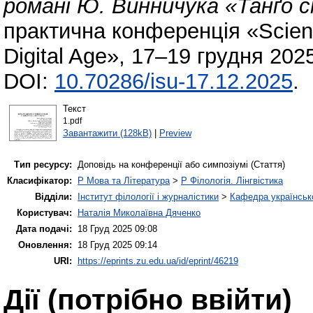
романі Ю. Винничука «Танґо с
практична конференція «Science
Digital Age», 17–19 грудня 202
DOI:
10.70286/isu-17.12.2025
.
Текст
1.pdf
Завантажити (128kB)
|
Preview
Тип ресурсу:
Доповідь на конференції або симпозіумі (Стаття)
Класифікатор:
P Мова та Література
>
P Філологія. Лінгвістика
Відділи:
Інститут філології і журналістики
>
Кафедра українсько
Користувач:
Наталія Миколаївна Дяченко
Дата подачі:
18 Груд 2025 09:08
Оновлення:
18 Груд 2025 09:14
URI:
https://eprints.zu.edu.ua/id/eprint/46219
Дії ​​(потрібно ввійти)