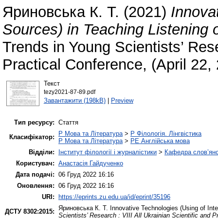
Яриновська К. Т.
(2021)
Innovat
Sources) in Teaching Listening 
Trends in Young Scientists’ Resea
Practical Conference, (April 22,
Текст
tezy2021-87-89.pdf
Завантажити (198kB)
|
Preview
Тип ресурсу:
Стаття
P Мова та Література
>
P Філологія. Лінгвістика
Класифікатор:
P Мова та Література
>
PE Англійська мова
Відділи:
Інститут філології і журналістики
>
Кафедра слов’янсь
Користувач:
Анастасія Гайдученко
Дата подачі:
06 Груд 2022 16:16
Оновлення:
06 Груд 2022 16:16
URI:
https://eprints.zu.edu.ua/id/eprint/35196
Яриновська К. Т.
Innovative Technologies (Using of Inte
ДСТУ 8302:2015:
Scientists’ Research : VIII All Ukrainian Scientific and P