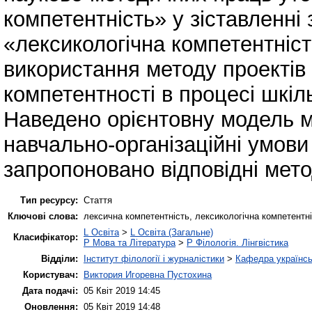
компетентність» у зіставленні
«лексикологічна компетентніст
використання методу проектів
компетентності в процесі шкіл
Наведено орієнтовну модель м
навчально-організаційні умови
запропоновано відповідні мето
Тип ресурсу:
Стаття
Ключові слова:
лексична компетентність, лексикологічна компетентн
L Освіта
>
L Освіта (Загальне)
Класифікатор:
P Мова та Література
>
P Філологія. Лінгвістика
Відділи:
Інститут філології і журналістики
>
Кафедра українськ
Користувач:
Виктория Игоревна Пустохина
Дата подачі:
05 Квіт 2019 14:45
Оновлення:
05 Квіт 2019 14:48