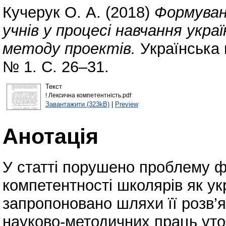
Кучерук О. А.
(2018)
Формуван
учнів у процесі навчання укра
методу проектів.
Українська 
№ 1. С. 26–31.
Текст
! Лексична компетентність.pdf
Завантажити (323kB)
|
Preview
Анотація
У статті порушено проблему 
компетентності школярів як у
запропоновано шляхи її розв’я
науково-методичних праць уто