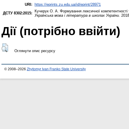
URI:
https://eprints.zu.edu.ua/id/eprint/28971
Кучерук О. А.
Формування лексичної компетентності у
ДСТУ 8302:2015:
Українська мова і література в школах України
. 201
Дії ​​(потрібно ввійти)
Оглянути опис ресурсу
© 2008–2026
Zhytomyr Ivan Franko State University