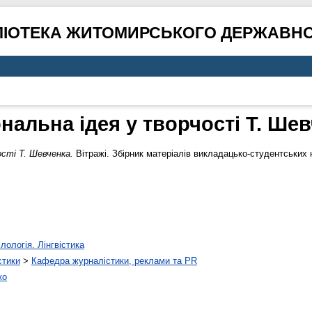
ЛІОТЕКА ЖИТОМИРСЬКОГО ДЕРЖАВНО
нальна ідея у творчості Т. Ше
ості Т. Шевченка.
Вітражі. Збірник матеріалів викладацько-студентських 
лологія. Лінгвістика
стики
>
Кафедра журналістики, реклами та PR
ко