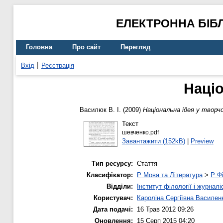
ЕЛЕКТРОННА БІБ
Головна
Про сайт
Перегляд
Вхід
Реєстрація
Націо
Василюк В. І.
(2009)
Національна ідея у творч
Текст
шевченко.pdf
Завантажити (152kB)
|
Preview
Тип ресурсу:
Стаття
Класифікатор:
P Мова та Література
>
P Фі
Відділи:
Інститут філології і журналі
Користувач:
Кароліна Сергіївна Василен
Дата подачі:
16 Трав 2012 09:26
Оновлення:
15 Серп 2015 04:20