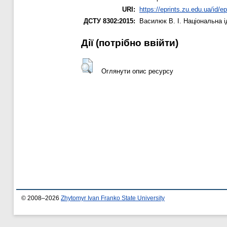
URI:
https://eprints.zu.edu.ua/id/ep
ДСТУ 8302:2015:
Василюк В. І.
Національна і
Дії ​​(потрібно ввійти)
Оглянути опис ресурсу
© 2008–2026
Zhytomyr Ivan Franko State University