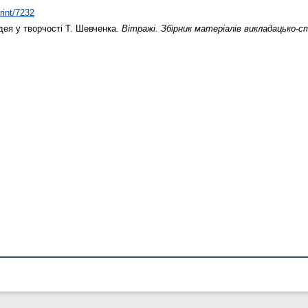
rint/7232
дея у творчості Т. Шевченка.
Вітражі. Збірник матеріалів викладацько-