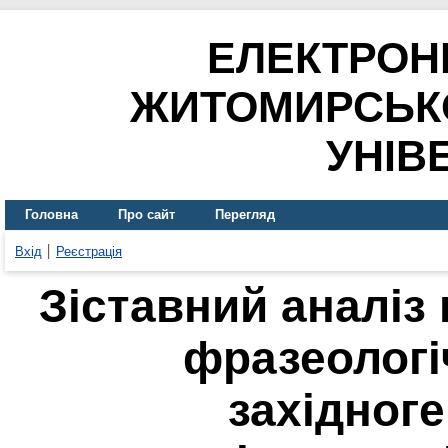
ЕЛЕКТРОН
ЖИТОМИРСЬК
УНІВ
Головна
Про сайт
Перегляд
Вхід
Реєстрація
Зіставний аналіз 
фразеологі
західног