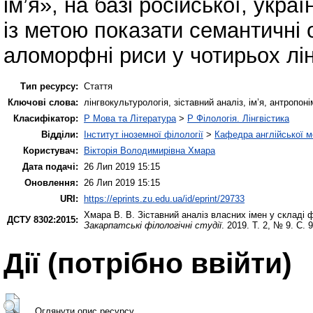
ім’я», на базі російської, укра
із метою показати семантичні 
аломорфні риси у чотирьох лін
Тип ресурсу:
Стаття
Ключові слова:
лінгвокультурологія, зіставний аналіз, ім’я, антропон
Класифікатор:
P Мова та Література
>
P Філологія. Лінгвістика
Відділи:
Інститут іноземної філології
>
Кафедра англійської мо
Користувач:
Вікторія Володимирівна Хмара
Дата подачі:
26 Лип 2019 15:15
Оновлення:
26 Лип 2019 15:15
URI:
https://eprints.zu.edu.ua/id/eprint/29733
Хмара В. В.
Зіставний аналіз власних імен у складі 
ДСТУ 8302:2015:
Закарпатські філологічні студії
. 2019. Т. 2, № 9. С. 
Дії ​​(потрібно ввійти)
Оглянути опис ресурсу