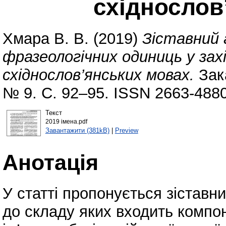
східнослов
Хмара В. В.
(2019)
Зіставний а
фразеологічних одиниць у за
східнослов’янських мовах.
Зака
№ 9. С. 92–95. ISSN 2663-4880
Текст
2019 імена.pdf
Завантажити (381kB)
|
Preview
Анотація
У статті пропонується зіставн
до складу яких входить компо