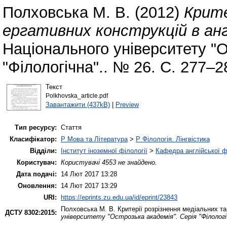
Полховська М. В.
(2012)
Крите
ергативних конструкцій в англ
Національного університету "О
"Філологічна".. № 26. С. 277–2
Текст
Polkhovska_article.pdf
Завантажити (437kB)
|
Preview
Тип ресурсу:
Стаття
Класифікатор:
P Мова та Література
>
P Філологія. Лінгвістика
Відділи:
Інститут іноземної філології
>
Кафедра англійської ф
Користувач:
Користувачі 4553 не знайдено.
Дата подачі:
14 Лют 2017 13:28
Оновлення:
14 Лют 2017 13:29
URI:
https://eprints.zu.edu.ua/id/eprint/23843
Полховська М. В.
Критерії розрізнення медіальних та 
ДСТУ 8302:2015:
університету "Острозька академія". Серія "Філологі