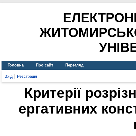
ЕЛЕКТРОН
ЖИТОМИРСЬК
УНІВ
Головна
Про сайт
Перегляд
Вхід
Реєстрація
Критерії розріз
ергативних конст