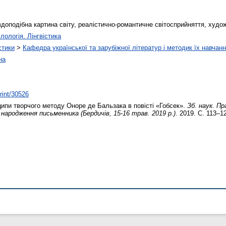
вдоподібна картина світу, реалістично-романтичне світосприйняття, худо
лологія. Лінгвістика
стики
>
Кафедра української та зарубіжної літератур і методик їх навчан
на
print/30526
ипи творчого методу Оноре де Бальзака в повісті «Гобсек».
Зб. наук. Пр
 народження письменника (Бердичів, 15-16 трав. 2019 р.)
. 2019. С. 113–1