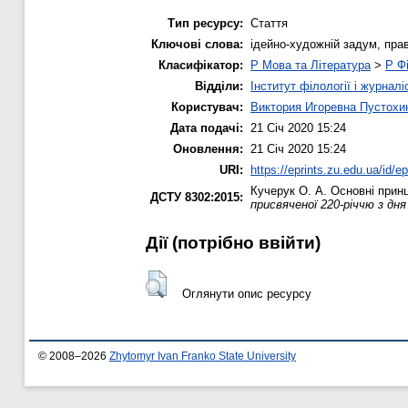
Тип ресурсу:
Стаття
Ключові слова:
ідейно-художній задум, пра
Класифікатор:
P Мова та Література
>
P Фі
Відділи:
Інститут філології і журналі
Користувач:
Виктория Игоревна Пустохи
Дата подачі:
21 Січ 2020 15:24
Оновлення:
21 Січ 2020 15:24
URI:
https://eprints.zu.edu.ua/id/e
Кучерук О. А.
Основні принц
ДСТУ 8302:2015:
присвяченої 220-річчю з дня
Дії ​​(потрібно ввійти)
Оглянути опис ресурсу
© 2008–2026
Zhytomyr Ivan Franko State University