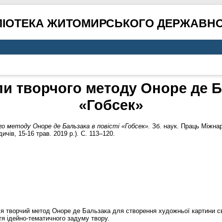
ЛІОТЕКА ЖИТОМИРСЬКОГО ДЕРЖАВНО
и творчого методу Оноре де Ба
«Гобсек»
о методу Оноре де Бальзака в повісті «Гобсек».
Зб. наук. Праць Міжнар
чів, 15-16 трав. 2019 р.). С. 113–120.
ься творчий метод Оноре де Бальзака для створення художньої картини св
тя ідейно-тематичного задуму твору.