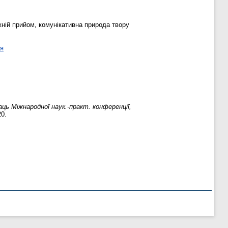
жній прийом, комунікативна природа твору
ня
аць Міжнародної наук.-практ. конференції,
20.