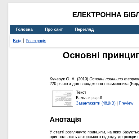
ЕЛЕКТРОННА БІБ
Головна
Про сайт
Перегляд
Вхід
Реєстрація
Основні принцип
Кучерук О. А.
(2019)
Основні принципи творчог
220-річчю з дня народження письменника (Берди
Текст
Бальзак-pc.pdf
Завантажити (481kB)
|
Preview
Анотація
У статті розглянуто принципи, на яких базуєт
оригінальність авторського підходу до розкрит