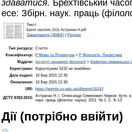
здаватися.
Брехтівський часопи
есе: Збірн. наук. праць (філоло
Текст
Брехт часопис 2011 Астрахан Н.pdf
Завантажити (369kB)
|
Preview
Тип ресурсу:
Стаття
Класифікатор:
P Мова та Література
>
P Філологія. Лінгвістика
Відділи:
Інститут іноземної філології
>
Кафедра германської фі
Користувач:
Користувачі 5232 не знайдено.
Дата подачі:
10 Бер 2015 12:30
Оновлення:
10 Бер 2015 12:30
URI:
https://eprints.zu.edu.ua/id/eprint/16243
Астрахан Н. І.
Олександр Семенович Чирков: бути, а
ДСТУ 8302:2015:
наук. праць (філолог. науки)
. 2011. № 1. С. 8–13.
Дії ​​(потрібно ввійти)