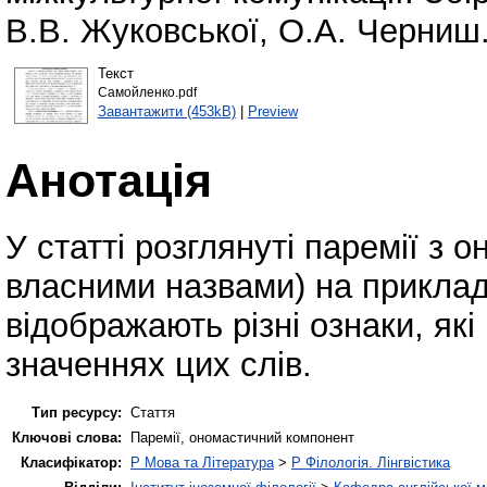
В.В. Жуковської, О.А. Черниш..
Текст
Самойленко.pdf
Завантажити (453kB)
|
Preview
Анотація
У статті розглянуті паремії з
власними назвами) на приклад
відображають різні ознаки, які
значеннях цих слів.
Тип ресурсу:
Стаття
Ключові слова:
Паремії, ономастичний компонент
Класифікатор:
P Мова та Література
>
P Філологія. Лінгвістика