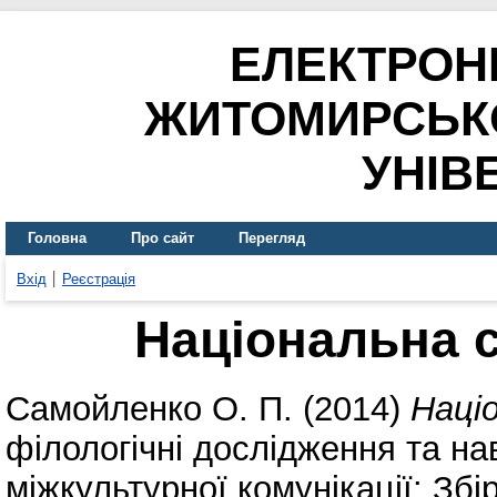
ЕЛЕКТРОН
ЖИТОМИРСЬК
УНІВ
Головна
Про сайт
Перегляд
Вхід
Реєстрація
Національна 
Самойленко О. П.
(2014)
Наці
філологічні дослідження та на
міжкультурної комунікації: Збі