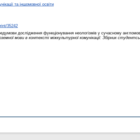
ікації та іншомовної освіти
print/35242
редумови дослідження функціонування неологізмів у сучасному англомо
оземної мови в контексті міжкультурної комунікації: Збірник студентс