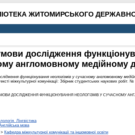
ЛІОТЕКА ЖИТОМИРСЬКОГО ДЕРЖАВНО
умови дослідження функціонува
ому англомовному медійному д
слідження функціонування неологізмів у сучасному англомовному медійн
ексті міжкультурної комунікації: Збірник студентських наукових робіт. №
РЕДУМОВИ ДОСЛІДЖЕННЯ ФУНКЦІОНУВАННЯ НЕОЛОГІЗМІВ У СУЧАСНОМУ АН
лологія. Лінгвістика
Англійська мова
>
Кафедра міжкультурної комунікації та іншомовної освіти