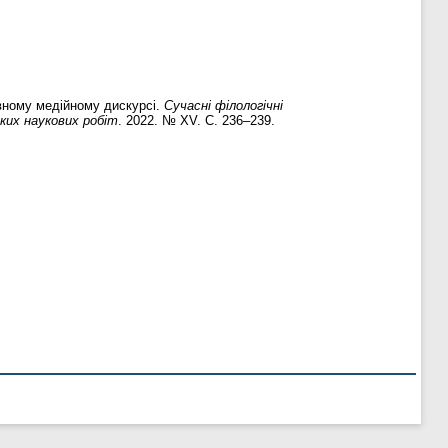
вному медійному дискурсі.
Сучасні філологічні
ьких наукових робіт
. 2022. № XV. С. 236–239.