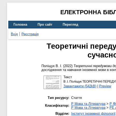
ЕЛЕКТРОННА БІБ
Головна
Про сайт
Перегляд
Вхід
Реєстрація
Теоретичні перед
сучасн
Поліщук В. І.
(2022)
Теоретичні передумови до
дослідження та навчання іноземної мови в конт
Текст
В .І. Поліщук ТЕОРЕТИЧНІ ПЕ
Завантажити (542kB)
|
Preview
Тип ресурсу:
Стаття
P Мова та Література
>
P Фі
Класифікатор:
P Мова та Література
>
PE 
Відділи:
Інститут іноземної філології