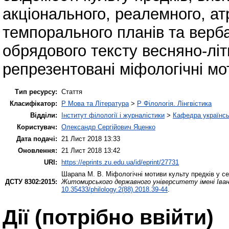
акціонального, реалемного, ат
темпорального планів та верб
обрядового тексту весняно-літ
репрезентовані міфологічні мо
Тип ресурсу:
Стаття
Класифікатор:
P Мова та Література
>
P Філологія. Лінгвістика
Відділи:
Інститут філології і журналістики
>
Кафедра українсь
Користувач:
Олександр Сергійович Яценко
Дата подачі:
21 Лист 2018 13:33
Оновлення:
21 Лист 2018 13:42
URI:
https://eprints.zu.edu.ua/id/eprint/27731
Шарапа М. В.
Міфологічні мотиви культу предків у с
ДСТУ 8302:2015:
Житомирського державного університету імені Івана
10.35433/philology.2(88).2018.39-44
.
Дії ​​(потрібно ввійти)