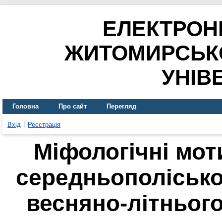
ЕЛЕКТРОН
ЖИТОМИРСЬК
УНІВ
Головна
Про сайт
Перегляд
Вхід
Реєстрація
Міфологічні мот
середньополісько
весняно-літньог