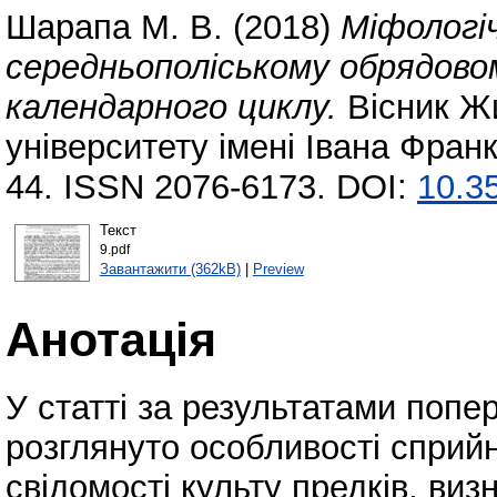
Шарапа М. В.
(2018)
Міфологіч
середньополіському обрядово
календарного циклу.
Вісник Ж
університету імені Івана Франк
44. ISSN 2076-6173. DOI:
10.35
Текст
9.pdf
Завантажити (362kB)
|
Preview
Анотація
У статті за результатами попе
розглянуто особливості сприй
свідомості культу предків, ви