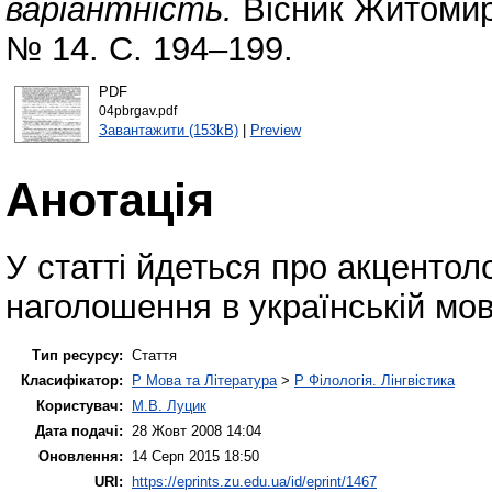
варіантність.
Вісник Житомирс
№ 14. С. 194–199.
PDF
04pbrgav.pdf
Завантажити (153kB)
|
Preview
Анотація
У статті йдеться про акцентоло
наголошення в українській мові
Тип ресурсу:
Стаття
Класифікатор:
P Мова та Література
>
P Філологія. Лінгвістика
Користувач:
М.В. Луцик
Дата подачі:
28 Жовт 2008 14:04
Оновлення:
14 Серп 2015 18:50
URI:
https://eprints.zu.edu.ua/id/eprint/1467