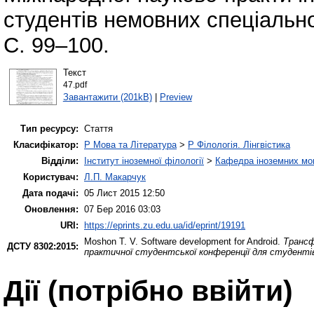
студентів немовних спеціально
С. 99–100.
Текст
47.pdf
Завантажити (201kB)
|
Preview
Тип ресурсу:
Стаття
Класифікатор:
P Мова та Література
>
P Філологія. Лінгвістика
Відділи:
Інститут іноземної філології
>
Кафедра іноземних мов 
Користувач:
Л.П. Макарчук
Дата подачі:
05 Лист 2015 12:50
Оновлення:
07 Бер 2016 03:03
URI:
https://eprints.zu.edu.ua/id/eprint/19191
Moshon T. V.
Software development for Android.
Трансф
ДСТУ 8302:2015:
практичної студентської конференції для студенті
Дії ​​(потрібно ввійти)