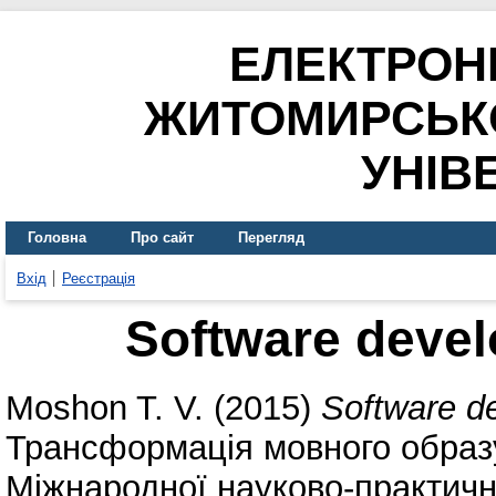
ЕЛЕКТРОН
ЖИТОМИРСЬК
УНІВ
Головна
Про сайт
Перегляд
Вхід
Реєстрація
Software devel
Moshon T. V.
(2015)
Software d
Трансформація мовного образу
Міжнародної науково-практичн