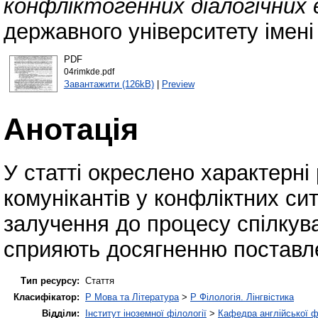
конфліктогенних діалогічних
державного університету імені
PDF
04rimkde.pdf
Завантажити (126kB)
|
Preview
Анотація
У статті окреслено характерні
комунікантів у конфліктних си
залучення до процесу спілкува
сприяють досягненню поставле
Тип ресурсу:
Стаття
Класифікатор:
P Мова та Література
>
P Філологія. Лінгвістика
Відділи:
Інститут іноземної філології
>
Кафедра англійської ф