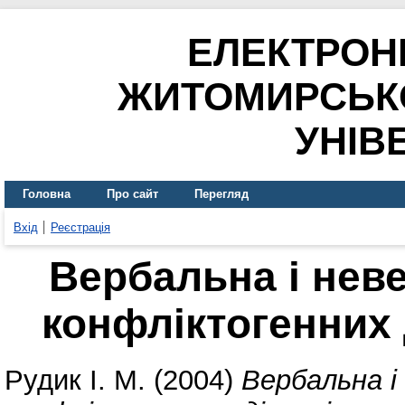
ЕЛЕКТРОН
ЖИТОМИРСЬК
УНІВ
Головна
Про сайт
Перегляд
Вхід
Реєстрація
Вербальна і нев
конфліктогенних 
Рудик І. М.
(2004)
Вербальна і