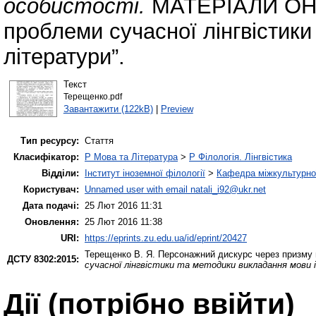
особистості.
МАТЕРІАЛИ ОНЛ
проблеми сучасної лінгвістики
літератури”.
Текст
Терещенко.pdf
Завантажити (122kB)
|
Preview
Тип ресурсу:
Стаття
Класифікатор:
P Мова та Література
>
P Філологія. Лінгвістика
Відділи:
Інститут іноземної філології
>
Кафедра міжкультурної 
Користувач:
Unnamed user with email
natali_i92@ukr.net
Дата подачі:
25 Лют 2016 11:31
Оновлення:
25 Лют 2016 11:38
URI:
https://eprints.zu.edu.ua/id/eprint/20427
Терещенко В. Я.
Персонажний дискурс через призму 
ДСТУ 8302:2015:
сучасної лінгвістики та методики викладання мови 
Дії ​​(потрібно ввійти)