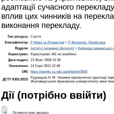
адаптації сучасного перекладу
вплив цих чинників на перекл
виконання перекладу.
Тип ресурсу:
Стаття
Класифікатор:
P Мова та Література
>
P Філологія. Лінгвістика
Відділи:
Інститут іноземної філології
>
Кафедра германської фі
Користувач:
Користувачі 341 не знайдено.
Дата подачі:
23 Жовт 2009 10:38
Оновлення:
14 Серп 2015 22:48
URI:
https://eprints.zu.edu.ua/id/eprint/3040
Рудницька Н. М.
Чинники прагматичної адаптації пе
ДСТУ 8302:2015:
Житомирського державного університету імені Іва
Дії ​​(потрібно ввійти)
Оглянути опис ресурсу