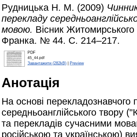
Рудницька Н. М.
(2009)
Чинник
перекладу середньоанглійськ
мовою.
Вісник Житомирського д
Франка. № 44. С. 214–217.
PDF
45_44.pdf
Завантажити (282kB)
|
Preview
Анотація
На основі перекладознавчого 
середньоанглійського твору ("
та перекладів сучасними мова
російською та українською) в