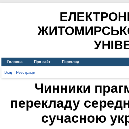
ЕЛЕКТРОН
ЖИТОМИРСЬК
УНІВ
Головна
Про сайт
Перегляд
Вхід
Реєстрація
Чинники прагм
перекладу середн
сучасною ук