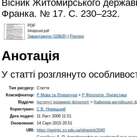
Вісник Житомирського державно
Франка. № 17. С. 230–232.
PDF
04slpovd.pdf
Завантажити (108kB)
|
Preview
Анотація
У статті розглянуто особливост
Тип ресурсу:
Стаття
Класифікатор:
P Мова та Література
>
P Філологія. Лінгвістика
Відділи:
Інститут іноземної філології
>
Кафедра англійської ф
Користувач:
С.В. Новицький
Дата подачі:
11 Лист 2008 11:51
Оновлення:
14 Серп 2015 20:51
URI:
https://eprints.zu.edu.ua/id/eprint/2040