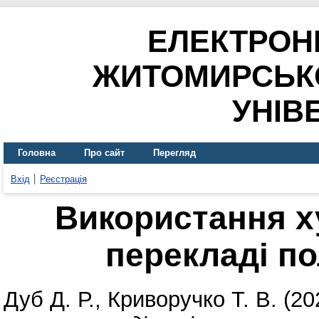
ЕЛЕКТРОН
ЖИТОМИРСЬК
УНІВ
Головна
Про сайт
Перегляд
Вхід
Реєстрація
Використання х
перекладі п
Дуб Д. Р.
,
Криворучко Т. В.
(20