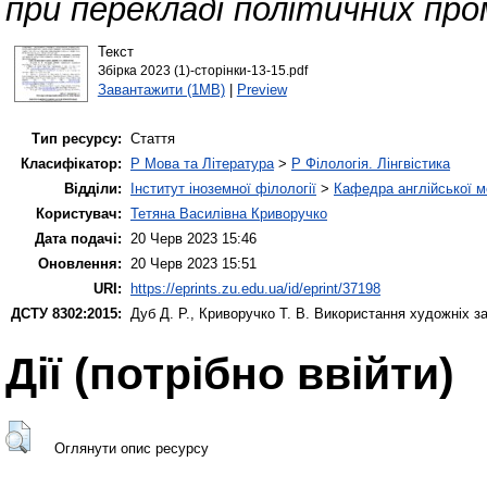
при перекладі політичних про
Текст
Збірка 2023 (1)-сторінки-13-15.pdf
Завантажити (1MB)
|
Preview
Тип ресурсу:
Стаття
Класифікатор:
P Мова та Література
>
P Філологія. Лінгвістика
Відділи:
Інститут іноземної філології
>
Кафедра англійської мо
Користувач:
Тетяна Василівна Криворучко
Дата подачі:
20 Черв 2023 15:46
Оновлення:
20 Черв 2023 15:51
URI:
https://eprints.zu.edu.ua/id/eprint/37198
ДСТУ 8302:2015:
Дуб Д. Р.
,
Криворучко Т. В.
Використання художніх за
Дії ​​(потрібно ввійти)
Оглянути опис ресурсу