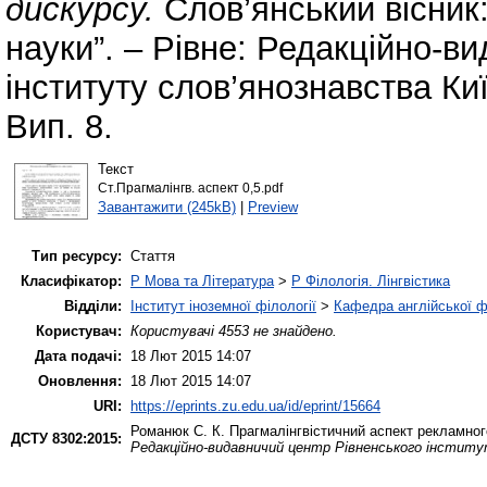
дискурсу.
Слов’янський вісник: 
науки”. – Рівне: Редакційно-в
інституту слов’янознавства Киї
Вип. 8.
Текст
Ст.Прагмалінгв. аспект 0,5.pdf
Завантажити (245kB)
|
Preview
Тип ресурсу:
Стаття
Класифікатор:
P Мова та Література
>
P Філологія. Лінгвістика
Відділи:
Інститут іноземної філології
>
Кафедра англійської ф
Користувач:
Користувачі 4553 не знайдено.
Дата подачі:
18 Лют 2015 14:07
Оновлення:
18 Лют 2015 14:07
URI:
https://eprints.zu.edu.ua/id/eprint/15664
Романюк С. К.
Прагмалінгвістичний аспект рекламног
ДСТУ 8302:2015:
Редакційно-видавничий центр Рівненського інститу