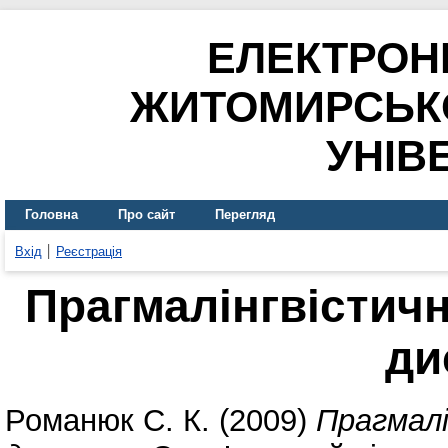
ЕЛЕКТРОН
ЖИТОМИРСЬК
УНІВ
Головна
Про сайт
Перегляд
Вхід
Реєстрація
Прагмалінгвістич
ди
Романюк С. К.
(2009)
Прагмалі