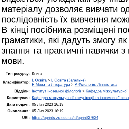
матеріалу дозволяє вивчати од
послідовність їх вивчення мож
В кінці посібника розміщені п
граматики, які дадуть змогу як
знання та практичні навички з
мови.
Тип ресурсу:
Книга
L Освіта
>
L Освіта (Загальне)
Класифікатор:
P Мова та Література
>
P Філологія. Лінгвістика
Відділи:
Інститут іноземної філології
>
Кафедра міжкультурної к
Користувач:
Кафедра міжкультурної комунікації та іншомовної осві
Дата подачі:
05 Лип 2023 16:19
Оновлення:
05 Лип 2023 16:19
URI:
https://eprints.zu.edu.ua/id/eprint/37634