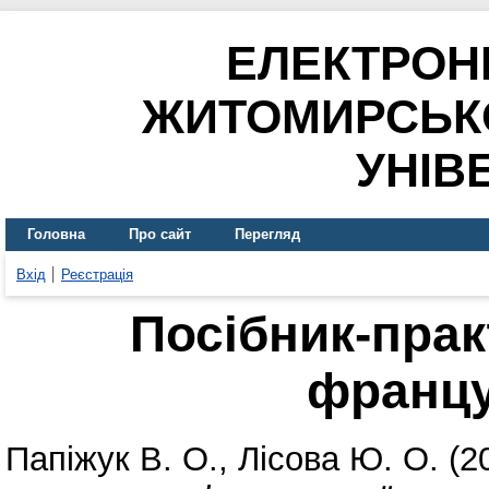
ЕЛЕКТРОН
ЖИТОМИРСЬК
УНІВ
Головна
Про сайт
Перегляд
Вхід
Реєстрація
Посібник-прак
францу
Папіжук В. О.
,
Лісова Ю. О.
(2