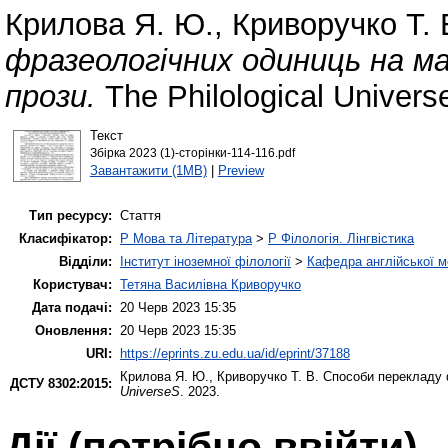
Крилова Я. Ю.
,
Криворучко Т. 
фразеологічних одиниць на ма
прози.
The Philological Univers
Текст
Збірка 2023 (1)-сторінки-114-116.pdf
Завантажити (1MB)
|
Preview
Тип ресурсу:
Стаття
Класифікатор:
P Мова та Література
>
P Філологія. Лінгвістика
Відділи:
Інститут іноземної філології
>
Кафедра англійської мо
Користувач:
Тетяна Василівна Криворучко
Дата подачі:
20 Черв 2023 15:35
Оновлення:
20 Черв 2023 15:35
URI:
https://eprints.zu.edu.ua/id/eprint/37188
Крилова Я. Ю.
,
Криворучко Т. В.
Способи перекладу ф
ДСТУ 8302:2015:
UniverseS
. 2023.
Дії ​​(потрібно ввійти)