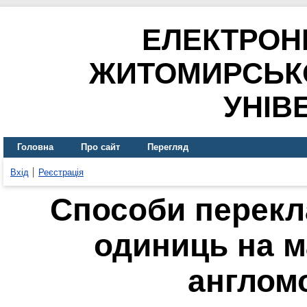
ЕЛЕКТРОН
ЖИТОМИРСЬК
УНІВ
Головна
Про сайт
Перегляд
Вхід
Реєстрація
Способи перекл
одиниць на м
англом