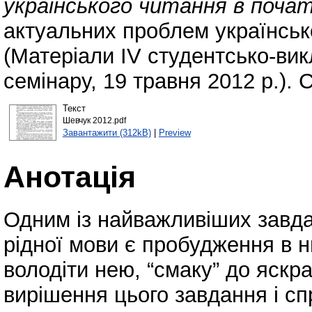
українського читання в почат
актуальних проблем українсько
(Матеріали ІV студентсько-ви
семінару, 19 травня 2012 р.). 
Текст
Шевчук 2012.pdf
Завантажити (312kB)
|
Preview
Анотація
Одним із найважливіших зав
рідної мови є пробудження в 
володіти нею, “смаку” до яскр
вирішення цього завдання і сп