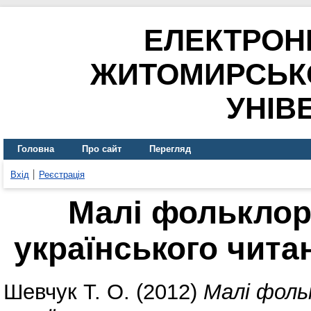
ЕЛЕКТРОН
ЖИТОМИРСЬК
УНІВ
Головна
Про сайт
Перегляд
Вхід
Реєстрація
Малі фольклор
українського чита
Шевчук Т. О.
(2012)
Малі фоль