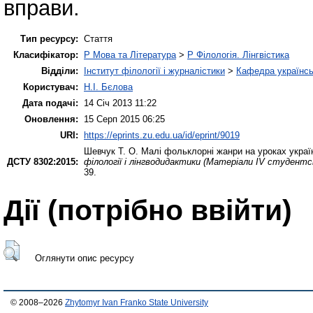
вправи.
Тип ресурсу:
Стаття
Класифікатор:
P Мова та Література
>
P Філологія. Лінгвістика
Відділи:
Інститут філології і журналістики
>
Кафедра українсь
Користувач:
Н.І. Бєлова
Дата подачі:
14 Січ 2013 11:22
Оновлення:
15 Серп 2015 06:25
URI:
https://eprints.zu.edu.ua/id/eprint/9019
Шевчук Т. О.
Малі фольклорні жанри на уроках україн
ДСТУ 8302:2015:
філології і лінгводидактики (Матеріали ІV студентс
39.
Дії ​​(потрібно ввійти)
Оглянути опис ресурсу
© 2008–2026
Zhytomyr Ivan Franko State University