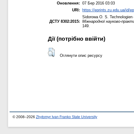
Оновлення:
07 Бер 2016 03:03
URI:
https://eprints.zu.edu.ua/id/e
Sidorowa O. S.
Technologien d
ДСТУ 8302:2015:
Міжнародної науково-практ
149.
Дії ​​(потрібно ввійти)
Оглянути опис ресурсу
© 2008–2026
Zhytomyr Ivan Franko State University