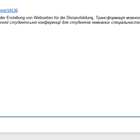
print/19136
er Erstellung von Webseiten für die Distanzbildung.
Трансформація мовного
ичної студентської конференції для студентів немовних спеціальносте