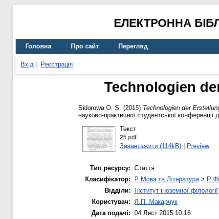
ЕЛЕКТРОННА БІБ
Головна
Про сайт
Перегляд
Вхід
Реєстрація
Technologien der
Sidorowa O. S.
(2015)
Technologien der Erstellun
науково-практичної студентської конференції д
Текст
25.pdf
Завантажити (114kB)
|
Preview
Тип ресурсу:
Стаття
Класифікатор:
P Мова та Література
>
P Фі
Відділи:
Інститут іноземної філології
Користувач:
Л.П. Макарчук
Дата подачі:
04 Лист 2015 10:16