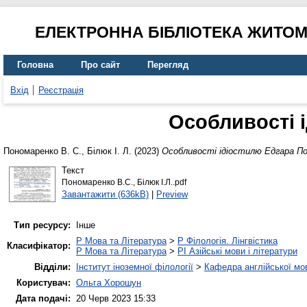
ЕЛЕКТРОННА БІБЛІОТЕКА ЖИТО
Головна
Про сайт
Перегляд
Вхід
Реєстрація
Особливості 
Пономаренко В. С.
,
Білюк І. Л.
(2023)
Особливості ідіостилю Едгара По
Текст
Пономаренко В.С., Білюк І.Л..pdf
Завантажити (636kB)
|
Preview
Тип ресурсу:
Інше
P Мова та Література
>
P Філологія. Лінгвістика
Класифікатор:
P Мова та Література
>
PI Азійські мови і літератури
Відділи:
Інститут іноземної філології
>
Кафедра англійської мов
Користувач:
Ольга Хорошун
Дата подачі:
20 Черв 2023 15:33