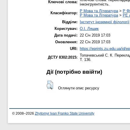
Ключові слова:
інконгруентність.
P Мова та Література
>
P Фі
Класифікатор:
P Мова та Література
>
PE 
Відділи:
Інститут іноземної філології
Користувач:
О.І. Ляшик
Дата подачі:
22 Січ 2019 17:03
Оновлення:
22 Січ 2019 17:03
URI:
https://eprints.zu.edu.ua/id/e
Топачевський С. К.
Переклад
ДСТУ 8302:2015:
Т. 136.
Дії ​​(потрібно ввійти)
Оглянути опис ресурсу
© 2008–2026
Zhytomyr Ivan Franko State University