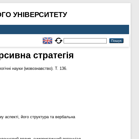
ГО УНІВЕРСИТЕТУ
сивна стратегія
огічні науки (мовознавство). Т. 136.
у аспекті, його структура та вербальна
вленнєвий вплив, гумористичний потенціал,