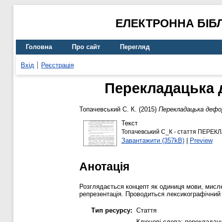
ЕЛЕКТРОННА БІБ
Головна
Про сайт
Перегляд
Вхід
Реєстрація
Перекладацька 
Топачевський С. К.
(2015)
Перекладацька дефор
Текст
Топачевський С_К - стаття ПЕРЕ
Завантажити (357kB)
|
Preview
Анотація
Розглядається концепт як одиниця мови, мисле
репрезентація. Проводиться лексикографічний а
Тип ресурсу:
Стаття
Ключові слова: перекладаць