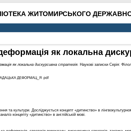
ЛІОТЕКА ЖИТОМИРСЬКОГО ДЕРЖАВНО
деформація як локальна дискур
мація як локальна дискурсивна стратегія.
Наукові записки Серія: Філол
КЛАДАЦЬКА ДЕФОРМАЦ_Я .pdf
ння та культури. Досліджується концепт «дитинство» в лінгвокультурном
наліз концепту «дитинство» в англійській мові.
ка деформація, стратегія перекладу, дискурсивна стратегія, тактика, мо