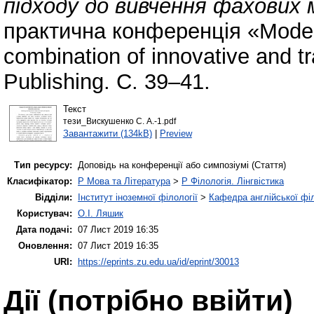
підходу до вивчення фахових 
практична конференція «Modern 
combination of innovative and tra
Publishing. С. 39–41.
Текст
тези_Вискушенко С. А.-1.pdf
Завантажити (134kB)
|
Preview
Тип ресурсу:
Доповідь на конференції або симпозіумі (Стаття)
Класифікатор:
P Мова та Література
>
P Філологія. Лінгвістика
Відділи:
Інститут іноземної філології
>
Кафедра англійської філ
Користувач:
О.І. Ляшик
Дата подачі:
07 Лист 2019 16:35
Оновлення:
07 Лист 2019 16:35
URI:
https://eprints.zu.edu.ua/id/eprint/30013
Дії ​​(потрібно ввійти)