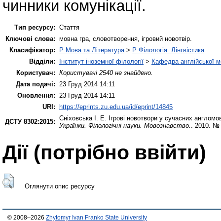
чинники комунікації.
Тип ресурсу:
Стаття
Ключові слова:
мовна гра, словотворення, ігровий новотвір.
Класифікатор:
P Мова та Література
>
P Філологія. Лінгвістика
Відділи:
Інститут іноземної філології
>
Кафедра англійської мо
Користувач:
Користувачі 2540 не знайдено.
Дата подачі:
23 Груд 2014 14:11
Оновлення:
23 Груд 2014 14:11
URI:
https://eprints.zu.edu.ua/id/eprint/14845
Сніховська І. Е.
Ігрові новотвори у сучасних англомо
ДСТУ 8302:2015:
Українки. Філологічні науки. Мовознавство.
. 2010. №
Дії ​​(потрібно ввійти)
Оглянути опис ресурсу
© 2008–2026
Zhytomyr Ivan Franko State University