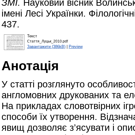
ЗМІ.
Науковий вісник Волинськ
імені Лесі Українки. Філологіч
437.
Текст
Стаття_Луцьк_2010.pdf
Завантажити (386kB)
|
Preview
Анотація
У статті розглянуто особливост
англомовних друкованих та ел
На прикладах словотвірних ігр
способи їх утворення. Відзна
явищ дозволяє з’ясувати і опис