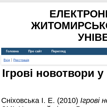
ЕЛЕКТРОН
ЖИТОМИРСЬК
УНІВ
Головна
Про сайт
Перегляд
Вхід
Реєстрація
Ігрові новотвори 
Сніховська І. Е.
(2010)
Ігрові 