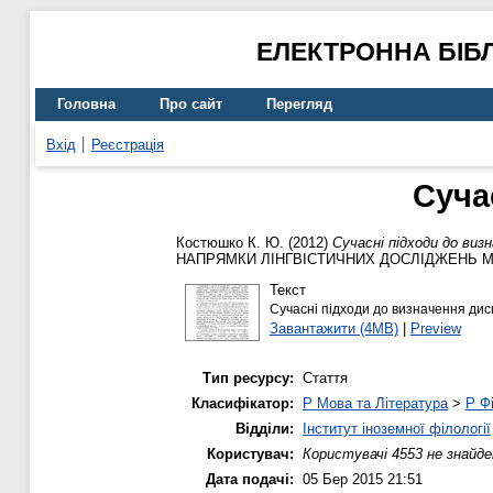
ЕЛЕКТРОННА БІБ
Головна
Про сайт
Перегляд
Вхід
Реєстрація
Суча
Костюшко К. Ю.
(2012)
Сучасні підходи до виз
НАПРЯМКИ ЛІНГВІСТИЧНИХ ДОСЛІДЖЕНЬ М
Текст
Сучасні підходи до визначення диск
Завантажити (4MB)
|
Preview
Тип ресурсу:
Стаття
Класифікатор:
P Мова та Література
>
P Фі
Відділи:
Інститут іноземної філології
Користувач:
Користувачі 4553 не знайде
Дата подачі:
05 Бер 2015 21:51