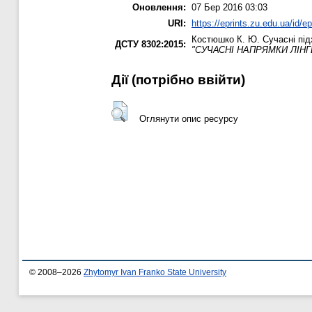
Оновлення:
07 Бер 2016 03:03
URI:
https://eprints.zu.edu.ua/id/e
Костюшко К. Ю.
Сучасні під
ДСТУ 8302:2015:
"CУЧАСНІ НАПРЯМКИ ЛІН
Дії ​​(потрібно ввійти)
Оглянути опис ресурсу
© 2008–2026
Zhytomyr Ivan Franko State University