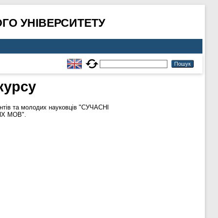
ГО УНІВЕРСИТЕТУ
курсу
нтів та молодих науковців "CУЧАСНІ
Х МОВ".