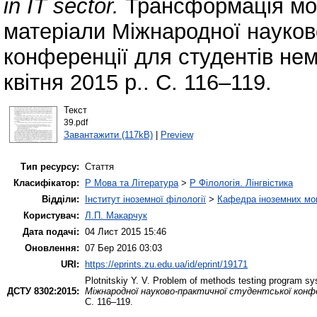
in IT sector.
Трансформація мов
матеріали Міжнародної науков
конференції для студентів не
квітня 2015 р.. С. 116–119.
Текст
39.pdf
Завантажити (117kB)
|
Preview
Тип ресурсу:
Стаття
Класифікатор:
P Мова та Література
>
P Філологія. Лінгвістика
Відділи:
Інститут іноземної філології
>
Кафедра іноземних мов 
Користувач:
Л.П. Макарчук
Дата подачі:
04 Лист 2015 15:46
Оновлення:
07 Бер 2016 03:03
URI:
https://eprints.zu.edu.ua/id/eprint/19171
Plotnitskiy Y. V.
Problem of methods testing program sys
ДСТУ 8302:2015:
Міжнародної науково-практичної студентської конфе
С. 116–119.