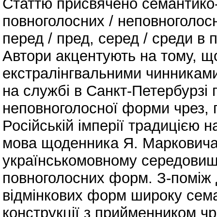
Статтю присвячено семантико
повноголосних / неповноголос
перед / пред, серед / среди в
Автори акцентують на тому, щ
екстралінгвальними чинникам
на службі в Санкт-Петербурзі
неповноголосної форми чрез, п
Російській імперії традицією н
мова щоденника Я. Марковича
українськомовному середовищі
повноголосних форм. З-поміж
відмінкових форм широку сема
конструкції з прийменником чр