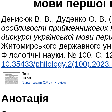
мови першої п
Денисюк В. В.
,
Дуденко О. В.
(
особливості прийменникових 
дискурсі української мови пер
Житомирського державного уні
Філологічні науки. № 100. С. 
10.35433/philology.2(100).2023
Текст
13.pdf
Завантажити (1MB)
|
Preview
Анотація