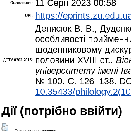
11 Серп 2023 00:58
Оновлення:
https://eprints.zu.edu.u
URI:
Денисюк В. В.
,
Дуденк
особливості прийменни
щоденниковому дискур
половини ХVІІІ ст..
Віс
ДСТУ 8302:2015:
університету імені Ів
№ 100. С. 126–138. DO
10.35433/philology.2(1
Дії ​​(потрібно ввійти)
Оглянути опис ресурсу