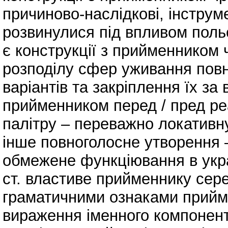
причиново-наслідкові, інструм
розвинулися під впливом поль
є конструкції з прийменником 
розподілу сфер уживання повн
варіантів та закріплення їх за
прийменником перед / пред р
палітру – переважно локативну
інше повноголосне утворення
обмежене функціювання в укра
ст. властиве прийменнику сер
граматичними ознаками прийм
вираження іменного компонент