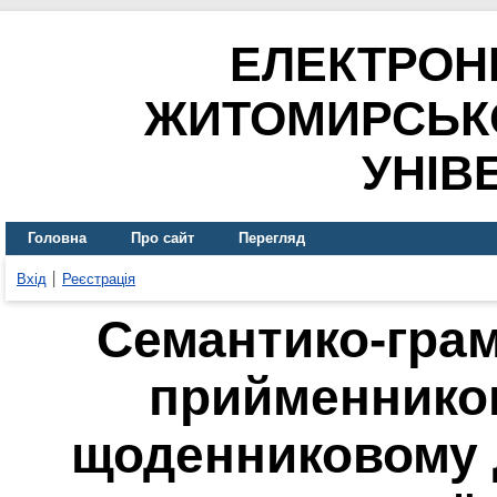
ЕЛЕКТРОН
ЖИТОМИРСЬК
УНІВ
Головна
Про сайт
Перегляд
Вхід
Реєстрація
Семантико-грам
прийменников
щоденниковому д