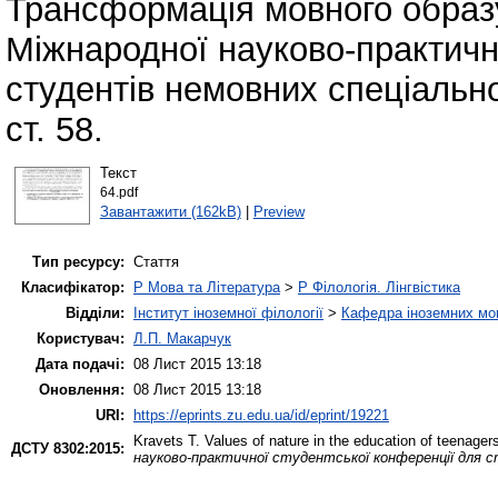
Трансформація мовного образу
Міжнародної науково-практичн
студентів немовних спеціально
ст. 58.
Текст
64.pdf
Завантажити (162kB)
|
Preview
Тип ресурсу:
Стаття
Класифікатор:
P Мова та Література
>
P Філологія. Лінгвістика
Відділи:
Інститут іноземної філології
>
Кафедра іноземних мов 
Користувач:
Л.П. Макарчук
Дата подачі:
08 Лист 2015 13:18
Оновлення:
08 Лист 2015 13:18
URI:
https://eprints.zu.edu.ua/id/eprint/19221
Kravets T.
Values of nature in the education of teenager
ДСТУ 8302:2015:
науково-практичної студентської конференції для 