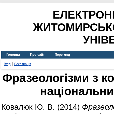
ЕЛЕКТРОН
ЖИТОМИРСЬК
УНІВ
Головна
Про сайт
Перегляд
Вхід
Реєстрація
Фразеологізми з к
національни
Ковалюк Ю. В.
(2014)
Фразеол