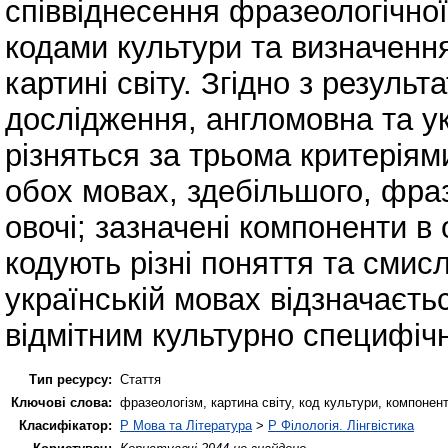
співвіднесення фразеологічної
кодами культури та визначення
картині світу. Згідно з результ
дослідження, англомовна та ук
різняться за трьома критеріями
обох мовах, здебільшого, фраз
овочі; зазначені компоненти в
кодують різні поняття та смисл
українській мовах відзначаєть
відмітним культурно специфіч
Тип ресурсу:
Стаття
Ключові слова:
фразеологізм, картина світу, код культури, компонен
Класифікатор:
P Мова та Література
>
P Філологія. Лінгвістика